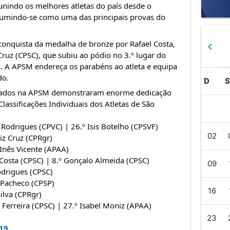
unindo os melhores atletas do país desde o 
ssumindo-se como uma das principais provas do 
conquista da medalha de bronze por Rafael Costa, 
navigate_before
uz (CPSC), que subiu ao pódio no 3.º lugar do 
. A APSM endereça os parabéns ao atleta e equipa 
do.
D
iliados na APSM demonstraram enorme dedicação 
 Classificações Individuais dos Atletas de São 
l Rodrigues (CPVC) | 26.º Isis Botelho (CPSVF)
02
iz Cruz (CPRgr)
 Inês Vicente (APAA)
 Costa (CPSC) | 8.º Gonçalo Almeida (CPSC)
09
Rodrigues (CPSC)
s Pacheco (CPSP)
16
ilva (CPRgr)
z Ferreira (CPSC) | 27.º Isabel Moniz (APAA)
23
619