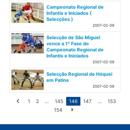
Campeonato Regional de
Infantis e Iniciados (
Selecções )
2007-02-09
Selecção de São Miguel
vence a 1ª Fase do
Campeonato Regional de
Infantis e Iniciados
2007-02-09
Selecção Regional de Hóquei
em Patins
2007-02-09
chevron_left
1
2
...
145
146
147
...
153
arrow_right
154