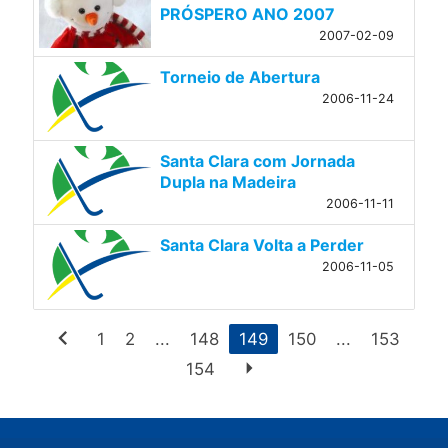
PRÓSPERO ANO 2007
2007-02-09
Torneio de Abertura
2006-11-24
Santa Clara com Jornada
Dupla na Madeira
2006-11-11
Santa Clara Volta a Perder
2006-11-05
chevron_left
1
2
...
148
149
150
...
153
arrow_right
154