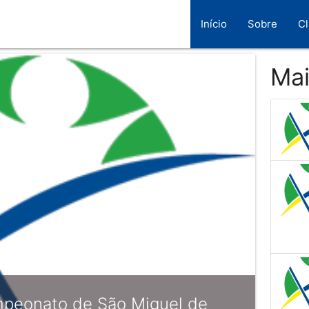
Início
Sobre
C
Mai
mpeonato de São Miguel de