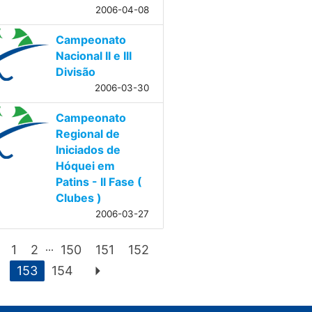
2006-04-08
Campeonato
Nacional II e III
Divisão
2006-03-30
Campeonato
Regional de
Iniciados de
Hóquei em
Patins - II Fase (
Clubes )
2006-03-27
...
1
2
150
151
152
arrow_right
153
154