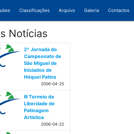
lubes
Classificações
Arquivo
Galeria
Contactos
s Notícias
2ª Jornada do
Campeonato de
São Miguel de
Iniciados de
Hóquei Patins
2006-04-25
III Torneio da
Liberdade de
Patinagem
Artística
2006-04-22