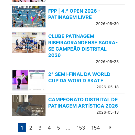
FPP | 4.º OPEN 2026 -
PATINAGEM LIVRE
2026-05-30
CLUBE PATINAGEM
RIBEIRAGRANDENSE SAGRA-
SE CAMPEÃO DISTRITAL
2026
2026-05-23
2ª SEMI-FINAL DA WORLD
CUP DA WORLD SKATE
2026-05-18
CAMPEONATO DISTRITAL DE
PATINAGEM ARTÍSTICA 2026
2026-05-13
arrow_right
1
2
3
4
5
...
153
154