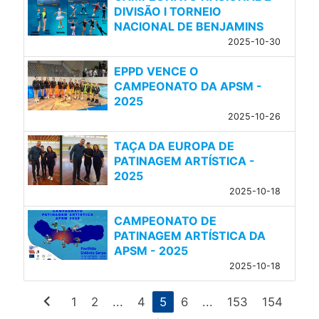
DIVISÃO l TORNEIO
NACIONAL DE BENJAMINS
2025-10-30
EPPD VENCE O
CAMPEONATO DA APSM -
2025
2025-10-26
TAÇA DA EUROPA DE
PATINAGEM ARTÍSTICA -
2025
2025-10-18
CAMPEONATO DE
PATINAGEM ARTÍSTICA DA
APSM - 2025
2025-10-18
chevron_left
1
2
...
4
5
6
...
153
154