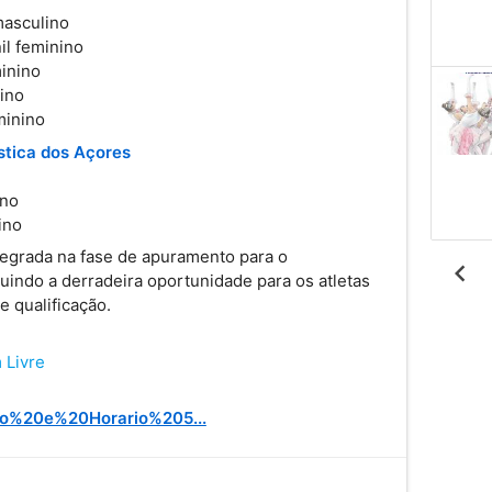
masculino
il feminino
minino
nino
minino
stica dos Açores
ino
ino
tegrada na fase de apuramento para o 
chevron_left
indo a derradeira oportunidade para os atletas 
 qualificação.
 Livre
rteio%20e%20Horario%205...