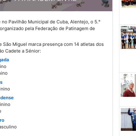
no Pavilhão Municipal de Cuba, Alentejo, o 5.° 
 organizado pela Federação de Patinagem de 
 São Miguel marca presença com 14 atletas dos 
lão Cadete a Sénior:
gada
ino
nino
as
inino
ndense
inino
o
ro 
asculino