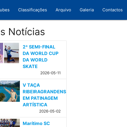
lubes
Classificações
Arquivo
Galeria
Contactos
s Notícias
2ª SEMI-FINAL
DA WORLD CUP
DA WORLD
SKATE
2026-05-11
V TAÇA
RIBEIRAGRANDENSE
EM PATINAGEM
ARTÍSTICA
2026-05-02
Marítimo SC