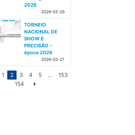
2026
2026-03-29
TORNEIO
NACIONAL DE
SHOW E
PRECISÃO -
época 2026
2026-03-27
1
2
3
4
5
...
153
arrow_right
154