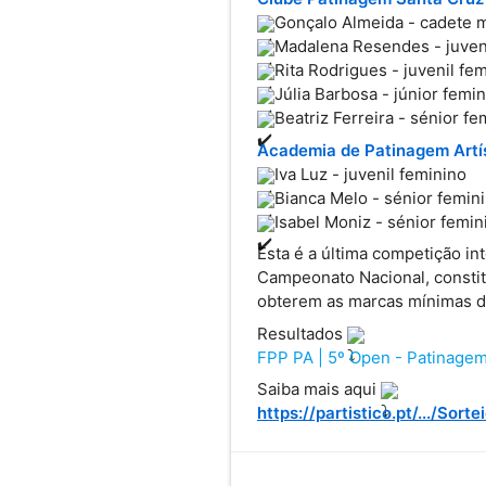
Gonçalo Almeida - cadete 
Madalena Resendes - juven
Rita Rodrigues - juvenil fe
Júlia Barbosa - júnior femi
Beatriz Ferreira - sénior fe
Academia de Patinagem Artí
Iva Luz - juvenil feminino
Bianca Melo - sénior femin
Isabel Moniz - sénior femin
Esta é a última competição in
Campeonato Nacional, constitu
obterem as marcas mínimas de
Resultados 
FPP PA | 5º Open - Patinagem
Saiba mais aqui 
https://partistico.pt/.../So