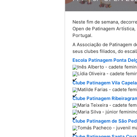
Neste fim de semana, decorre 
Open de Patinagem Artística,
Portugal. 
A Associação de Patinagem de
seus clubes filiados, do esca
Escola Patinagem Ponta Del
Inês Alberto - cadete femin
Lídia Oliveira - cadete femi
Clube Patinagem Vila Capel
Matilde Farias - cadete fem
Clube Patinagem Ribeiragra
Maria Teixeira - cadete fem
Maria Silva - júnior feminin
Clube Patinagem de São Ped
Tomás Pacheco - juvenil m
Clube Patinagem Santa Cruz