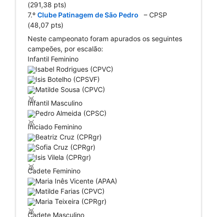
(291,38 pts)
7.º 
Clube Patinagem de São Pedro 
  – CPSP 
(48,07 pts)
Neste campeonato foram apurados os seguintes 
campeões, por escalão:
Infantil Feminino
Isabel Rodrigues (CPVC)
Isis Botelho (CPSVF)
Matilde Sousa (CPVC)
Infantil Masculino
Pedro Almeida (CPSC)
Iniciado Feminino
Beatriz Cruz (CPRgr)
Sofia Cruz (CPRgr)
Isis Vilela (CPRgr)
Cadete Feminino
Maria Inês Vicente (APAA)
Matilde Farias (CPVC)
Maria Teixeira (CPRgr)
Cadete Masculino