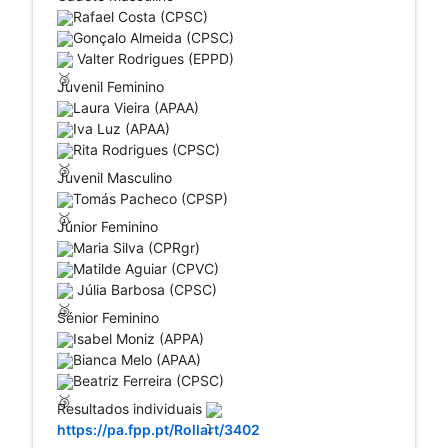
Rafael Costa (CPSC)
Gonçalo Almeida (CPSC)
 Valter Rodrigues (EPPD)
Juvenil Feminino
Laura Vieira (APAA)
Iva Luz (APAA) 
Rita Rodrigues (CPSC)
Juvenil Masculino
Tomás Pacheco (CPSP)
Júnior Feminino
Maria Silva (CPRgr)
Matilde Aguiar (CPVC)
 Júlia Barbosa (CPSC)
Sénior Feminino
Isabel Moniz (APPA)
Bianca Melo (APAA)
Beatriz Ferreira (CPSC)
Resultados individuais 
https://pa.fpp.pt/Rollart/3402