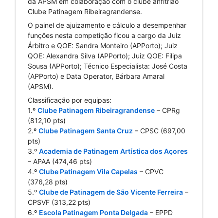
da APSM em colaboração com o clube anfitrião 
Clube Patinagem 
Ribeiragrandense.
O painel de ajuizamento e cálculo a desempenhar 
funções nesta competição ficou a cargo da Juiz 
Árbitro e QOE: Sandra Monteiro (APPorto); Juiz 
QOE: Alexandra Silva (APPorto); Juiz QOE: Filipa 
Sousa (APPorto); Técnico Especialista: José Costa 
(APPorto) e Data 
Operator, Bárbara Amaral 
(APSM).
Classificação por equipas:
1.º 
Clube Patinagem Ribeiragrandense
 – CPRg 
(812,10 pts)
2.º 
Clube Patinagem Santa Cruz
 – CPSC (697,00 
pts)
3.º 
Academia de Patinagem Artística dos Açores
– APAA (474,46 pts)
4.º 
Clube Patinagem Vila Capelas
 – CPVC 
(376,28 pts)
5.º 
Clube de Patinagem de São Vicente Ferreira
 – 
CPSVF (313,22 pts)
6.º 
Escola Patinagem Ponta Delgada
 – EPPD 