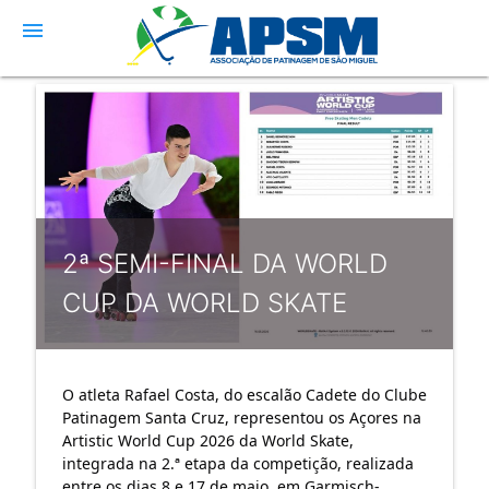
menu
2ª SEMI-FINAL DA WORLD
CUP DA WORLD SKATE
O atleta Rafael Costa, do escalão Cadete do Clube 
Patinagem Santa Cruz, representou os Açores na 
Artistic World Cup 2026 da World Skate, 
integrada na 2.ª etapa da competição, realizada 
entre os dias 8 e 17 de maio, em Garmisch-