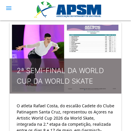
menu
2ª SEMI-FINAL DA WORLD
CUP DA WORLD SKATE
O atleta Rafael Costa, do escalão Cadete do Clube 
Patinagem Santa Cruz, representou os Açores na 
Artistic World Cup 2026 da World Skate, 
integrada na 2.ª etapa da competição, realizada 
entre os dias 8 e 17 de maio, em Garmisch-