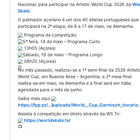
Nacional, para participar na Artistic World Cup 2026 da 
Wor
Skate
.
O patinador açoriano é um dos 40 atletas portugueses que 
participará na 2ª etapa, de 8 a 17 de maio, na Alemanha.
 Programa da competição:
5ª feira, 14 de maio – Programa Curto
 13h05 (Açores)
Sábado, 16 de maio – Programa Longo
 08h25 (Açores)
No mês passado, realizou-se a 1ª semi-final da 2026 Artistic
World Cup, em Buenos Aires – Argentina, a 2ª meia-final 
realiza-se em maio, na Alemanha e a final será em Itália, 
agendada para o mês de junho.
Saiba mais aqui 
https://fpp.pt/.../uploads/World__Cup_Garmisch_horario
Assista à competição em direto através da WS Tv:
https://worldskate.tv/