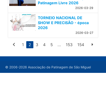
Patinagem Livre 2026
2026-03-29
TORNEIO NACIONAL DE
SHOW E PRECISÃO - época
2026
2026-03-27
chevron_left
arrow_right
1
2
3
4
5
...
153
154
© 2006-2026 Associação de Patinagem de São Miguel