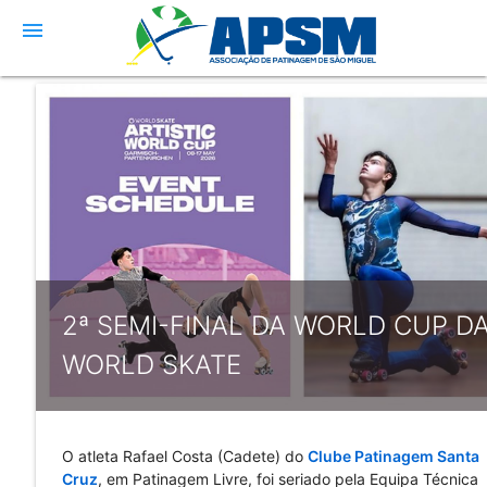
menu
2ª SEMI-FINAL DA WORLD CUP D
WORLD SKATE
O atleta Rafael Costa (Cadete) do 
Clube Patinagem Santa 
Cruz
, em Patinagem Livre, foi seriado pela Equipa Técnica 