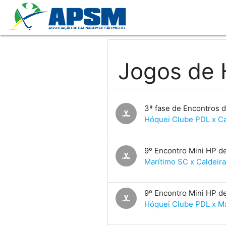
Jogos de 
3ª fase de Encontros 
sports_hockey
Hóquei Clube PDL x Ca
9º Encontro Mini HP d
sports_hockey
Marítimo SC x Caldeir
9º Encontro Mini HP d
sports_hockey
Hóquei Clube PDL x M