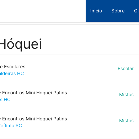
Início
Sobre
C
Hóquei
de Escolares
Escolar
ldeiras HC
e Encontros Mini Hoquei Patins
Mistos
as HC
e Encontros Mini Hoquei Patins
Mistos
arítimo SC