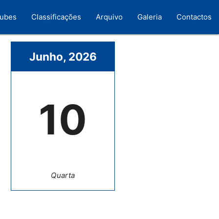
lubes
Classificações
Arquivo
Galeria
Contactos
Junho, 2026
10
Quarta