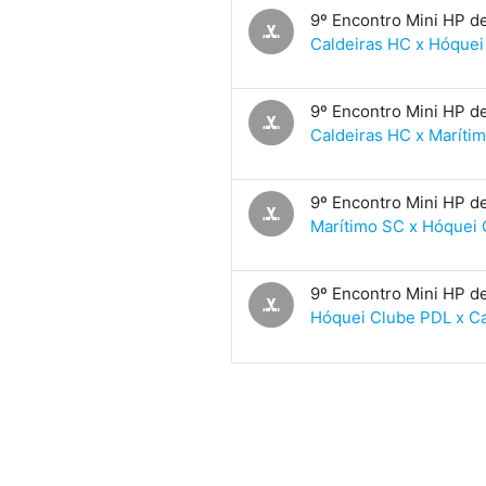
9º Encontro Mini HP d
sports_hockey
Caldeiras HC x Hóquei
9º Encontro Mini HP d
sports_hockey
Caldeiras HC x Maríti
9º Encontro Mini HP d
sports_hockey
Marítimo SC x Hóquei
9º Encontro Mini HP d
sports_hockey
Hóquei Clube PDL x Ca