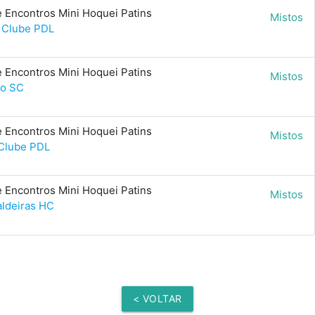
e Encontros Mini Hoquei Patins
Mistos
 Clube PDL
e Encontros Mini Hoquei Patins
Mistos
mo SC
e Encontros Mini Hoquei Patins
Mistos
 Clube PDL
e Encontros Mini Hoquei Patins
Mistos
ldeiras HC
< VOLTAR