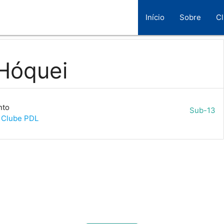
Início
Sobre
C
Hóquei
nto
Sub-13
 Clube PDL