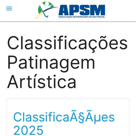
menu
Classificações
Patinagem
Artística
ClassificaÃ§Ãµes
2025