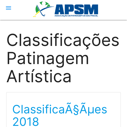
menu
Classificações
Patinagem
Artística
ClassificaÃ§Ãµes
2018