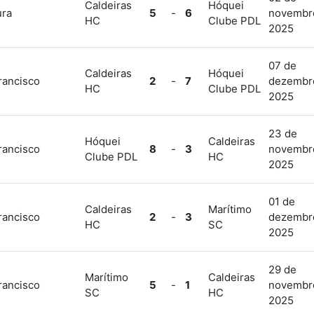
Caldeiras
Hóquei
ura
5
-
6
novembr
HC
Clube PDL
2025
07 de
Caldeiras
Hóquei
rancisco
2
-
7
dezembr
HC
Clube PDL
2025
23 de
Hóquei
Caldeiras
rancisco
8
-
3
novembr
Clube PDL
HC
2025
01 de
Caldeiras
Marítimo
rancisco
2
-
3
dezembr
HC
SC
2025
29 de
Marítimo
Caldeiras
rancisco
5
-
1
novembr
SC
HC
2025