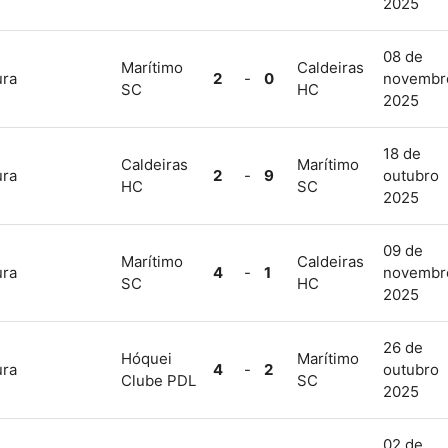
2025
08 de
Marítimo
Caldeiras
ura
2
-
0
novembr
SC
HC
2025
18 de
Caldeiras
Marítimo
ura
2
-
9
outubro
HC
SC
2025
09 de
Marítimo
Caldeiras
ura
4
-
1
novembr
SC
HC
2025
26 de
Hóquei
Marítimo
ura
4
-
2
outubro
Clube PDL
SC
2025
02 de