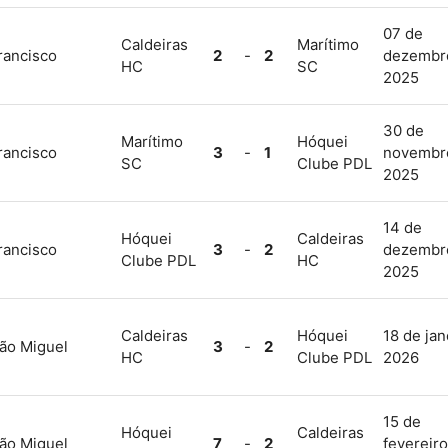
07 de
Caldeiras
Marítimo
rancisco
2
-
2
dezembr
HC
SC
2025
30 de
Marítimo
Hóquei
rancisco
3
-
1
novembr
SC
Clube PDL
2025
14 de
Hóquei
Caldeiras
rancisco
3
-
2
dezembr
Clube PDL
HC
2025
Caldeiras
Hóquei
18 de jan
ão Miguel
3
-
2
HC
Clube PDL
2026
15 de
Hóquei
Caldeiras
ão Miguel
7
-
2
fevereiro