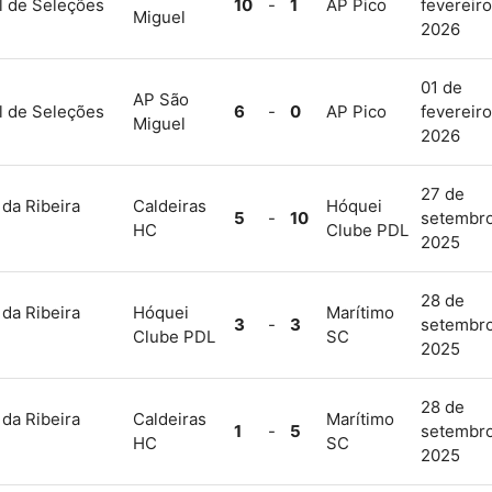
l de Seleções
10
-
1
AP Pico
fevereiro
Miguel
2026
01 de
AP São
l de Seleções
6
-
0
AP Pico
fevereiro
Miguel
2026
27 de
 da Ribeira
Caldeiras
Hóquei
5
-
10
setembr
HC
Clube PDL
2025
28 de
 da Ribeira
Hóquei
Marítimo
3
-
3
setembr
Clube PDL
SC
2025
28 de
 da Ribeira
Caldeiras
Marítimo
1
-
5
setembr
HC
SC
2025