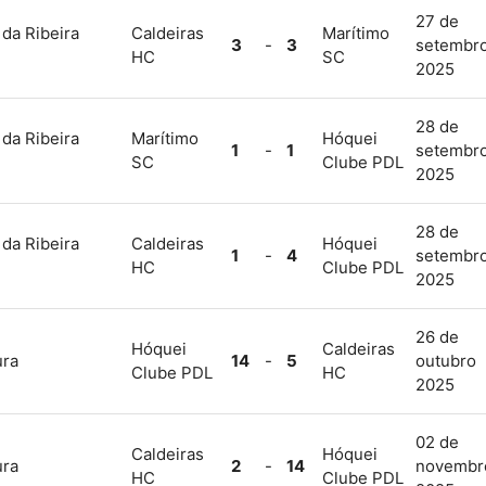
27 de
 da Ribeira
Caldeiras
Marítimo
3
-
3
setembr
HC
SC
2025
28 de
 da Ribeira
Marítimo
Hóquei
1
-
1
setembr
SC
Clube PDL
2025
28 de
 da Ribeira
Caldeiras
Hóquei
1
-
4
setembr
HC
Clube PDL
2025
26 de
Hóquei
Caldeiras
ura
14
-
5
outubro
Clube PDL
HC
2025
02 de
Caldeiras
Hóquei
ura
2
-
14
novembr
HC
Clube PDL