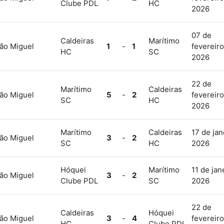
Clube PDL
HC
2026
07 de
Caldeiras
Marítimo
ão Miguel
1
-
1
fevereiro
HC
SC
2026
22 de
Marítimo
Caldeiras
ão Miguel
5
-
2
fevereiro
SC
HC
2026
Marítimo
Caldeiras
17 de jan
ão Miguel
3
-
2
SC
HC
2026
Hóquei
Marítimo
11 de jan
ão Miguel
3
-
2
Clube PDL
SC
2026
22 de
Caldeiras
Hóquei
ão Miguel
3
-
4
fevereiro
HC
Clube PDL