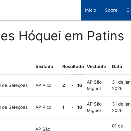
Início
Sobre
C
ões Hóquei em Patins
Visitada
Resultado
Visitante
Data
AP São
31 de jan
l de Seleções
AP Pico
2
-
16
Miguel
2026
AP São
31 de jan
l de Seleções
AP Pico
1
-
10
Miguel
2026
01 de
AP São