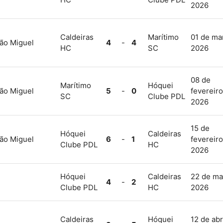
2026
Caldeiras
Marítimo
01 de ma
ão Miguel
4
-
4
HC
SC
2026
08 de
Marítimo
Hóquei
ão Miguel
5
-
0
fevereiro
SC
Clube PDL
2026
15 de
Hóquei
Caldeiras
ão Miguel
6
-
1
fevereiro
Clube PDL
HC
2026
Hóquei
Caldeiras
22 de ma
4
-
2
Clube PDL
HC
2026
Caldeiras
Hóquei
12 de abr