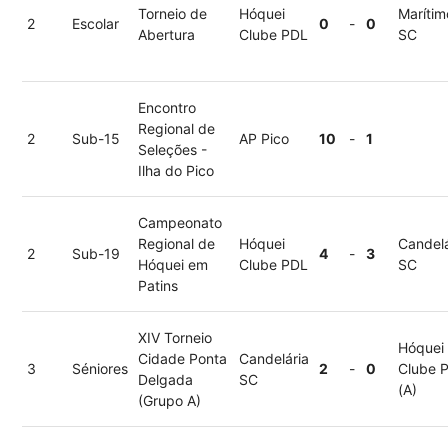
Torneio de
Hóquei
Marítim
2
Escolar
0
-
0
Abertura
Clube PDL
SC
Encontro
Regional de
2
Sub-15
AP Pico
10
-
1
Seleções -
Ilha do Pico
Campeonato
Regional de
Hóquei
Candelá
2
Sub-19
4
-
3
Hóquei em
Clube PDL
SC
Patins
XIV Torneio
Hóquei
Cidade Ponta
Candelária
3
Séniores
2
-
0
Clube 
Delgada
SC
(A)
(Grupo A)