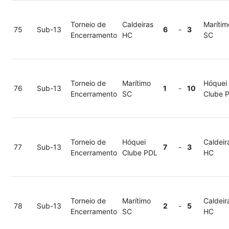
Torneio de
Caldeiras
Marítim
75
Sub-13
6
-
3
Encerramento
HC
SC
Torneio de
Marítimo
Hóquei
76
Sub-13
1
-
10
Encerramento
SC
Clube 
Torneio de
Hóquei
Caldeir
77
Sub-13
7
-
3
Encerramento
Clube PDL
HC
Torneio de
Marítimo
Caldeir
78
Sub-13
2
-
5
Encerramento
SC
HC