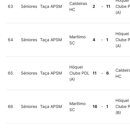
Hóquei
Caldeiras
63
Séniores
Taça APSM
2
-
11
Clube 
HC
(A)
Hóquei
Marítimo
64
Séniores
Taça APSM
4
-
1
Clube 
SC
(A)
Hóquei
Caldeir
65
Séniores
Taça APSM
Clube PDL
11
-
6
HC
(A)
Hóquei
Marítimo
66
Séniores
Taça APSM
16
-
1
Clube 
SC
(B)