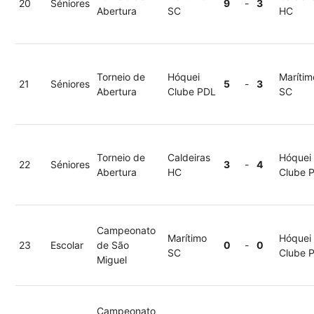
20
Séniores
9
-
3
Abertura
SC
HC
Torneio de
Hóquei
Marítim
21
Séniores
5
-
3
Abertura
Clube PDL
SC
Torneio de
Caldeiras
Hóquei
22
Séniores
3
-
4
Abertura
HC
Clube 
Campeonato
Marítimo
Hóquei
23
Escolar
de São
0
-
0
SC
Clube 
Miguel
Campeonato