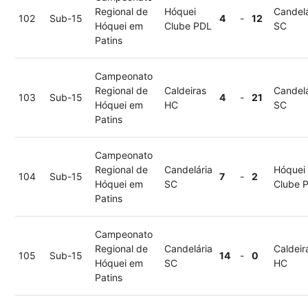
Regional de
Hóquei
Candelá
102
Sub-15
4
-
12
Hóquei em
Clube PDL
SC
Patins
Campeonato
Regional de
Caldeiras
Candelá
103
Sub-15
4
-
21
Hóquei em
HC
SC
Patins
Campeonato
Regional de
Candelária
Hóquei
104
Sub-15
7
-
2
Hóquei em
SC
Clube 
Patins
Campeonato
Regional de
Candelária
Caldeir
105
Sub-15
14
-
0
Hóquei em
SC
HC
Patins