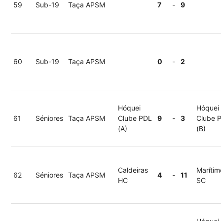
59
Sub-19
Taça APSM
7
-
9
60
Sub-19
Taça APSM
0
-
2
Hóquei
Hóquei
61
Séniores
Taça APSM
Clube PDL
9
-
3
Clube 
(A)
(B)
Caldeiras
Marítim
62
Séniores
Taça APSM
4
-
11
HC
SC