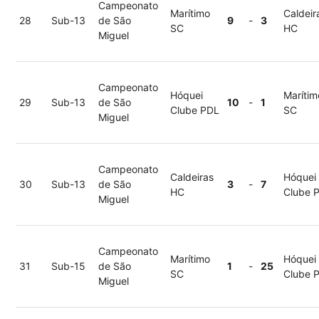
Campeonato
Marítimo
Caldeir
28
Sub-13
de São
9
-
3
SC
HC
Miguel
Campeonato
Hóquei
Marítim
29
Sub-13
de São
10
-
1
Clube PDL
SC
Miguel
Campeonato
Caldeiras
Hóquei
30
Sub-13
de São
3
-
7
HC
Clube 
Miguel
Campeonato
Marítimo
Hóquei
31
Sub-15
de São
1
-
25
SC
Clube 
Miguel