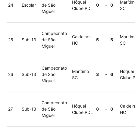
Hóquei
Marítim
24
Escolar
de São
0
-
0
Clube PDL
SC
Miguel
Campeonato
Caldeiras
Marítim
25
Sub-13
de São
5
-
5
HC
SC
Miguel
Campeonato
Marítimo
Hóquei
26
Sub-13
de São
3
-
6
SC
Clube 
Miguel
Campeonato
Hóquei
Caldeir
27
Sub-13
de São
8
-
0
Clube PDL
HC
Miguel