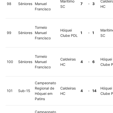
Marítimo
Caldeir
98
Séniores
Manuel
7
-
3
SC
HC
Francisco
Torneio
Hóquei
Marítim
99
Séniores
Manuel
1
-
1
Clube PDL
SC
Francisco
Torneio
Caldeiras
Hóquei
100
Séniores
Manuel
4
-
6
HC
Clube 
Francisco
Campeonato
Regional de
Caldeiras
Hóquei
101
Sub-15
4
-
14
Hóquei em
HC
Clube 
Patins
Campeonato