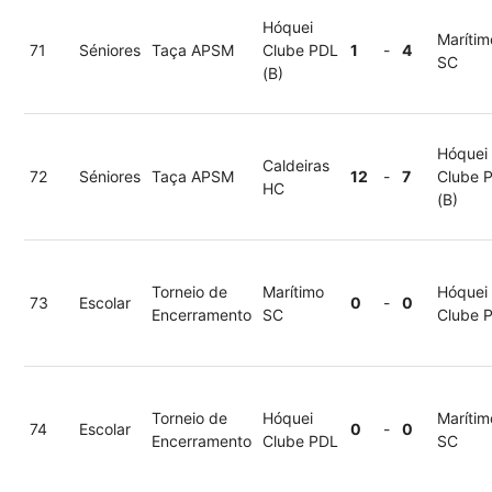
Hóquei
Marítim
71
Séniores
Taça APSM
Clube PDL
1
-
4
SC
(B)
Hóquei
Caldeiras
72
Séniores
Taça APSM
12
-
7
Clube 
HC
(B)
Torneio de
Marítimo
Hóquei
73
Escolar
0
-
0
Encerramento
SC
Clube 
Torneio de
Hóquei
Marítim
74
Escolar
0
-
0
Encerramento
Clube PDL
SC