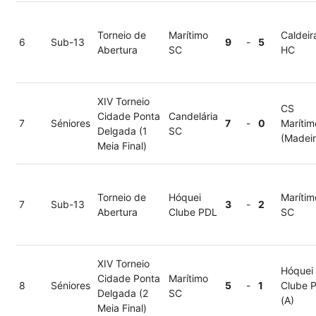
Torneio de
Marítimo
Caldeir
6
Sub-13
9
-
5
Abertura
SC
HC
XIV Torneio
CS
Cidade Ponta
Candelária
7
Séniores
7
-
0
Marítim
Delgada (1
SC
(Madeir
Meia Final)
Torneio de
Hóquei
Marítim
7
Sub-13
3
-
2
Abertura
Clube PDL
SC
XIV Torneio
Hóquei
Cidade Ponta
Marítimo
8
Séniores
5
-
1
Clube 
Delgada (2
SC
(A)
Meia Final)