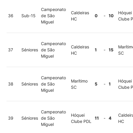
Campeonato
Caldeiras
Hóquei
36
Sub-15
de São
0
-
10
HC
Clube 
Miguel
Campeonato
Caldeiras
Marítim
37
Séniores
de São
1
-
15
HC
SC
Miguel
Campeonato
Marítimo
Hóquei
38
Séniores
de São
5
-
1
SC
Clube 
Miguel
Campeonato
Hóquei
Caldeir
39
Séniores
de São
11
-
4
Clube PDL
HC
Miguel