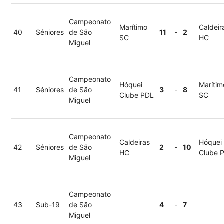
Campeonato
Marítimo
Caldeir
40
Séniores
de São
11
-
2
SC
HC
Miguel
Campeonato
Hóquei
Marítim
41
Séniores
de São
3
-
8
Clube PDL
SC
Miguel
Campeonato
Caldeiras
Hóquei
42
Séniores
de São
2
-
10
HC
Clube 
Miguel
Campeonato
43
Sub-19
de São
4
-
7
Miguel