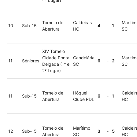
4º Lugar)
Torneio de
Caldeiras
Marítim
10
Sub-15
4
-
1
Abertura
HC
SC
XIV Torneio
Cidade Ponta
Candelária
Marítim
11
Séniores
6
-
2
Delgada (1º e
SC
SC
2º Lugar)
Torneio de
Hóquei
Caldeir
11
Sub-15
6
-
1
Abertura
Clube PDL
HC
Torneio de
Marítimo
Caldeir
12
Sub-15
3
-
5
Abertura
SC
HC