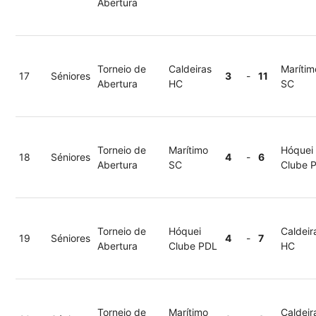
Abertura
Torneio de
Caldeiras
Marítim
17
Séniores
3
-
11
Abertura
HC
SC
Torneio de
Marítimo
Hóquei
18
Séniores
4
-
6
Abertura
SC
Clube 
Torneio de
Hóquei
Caldeir
19
Séniores
4
-
7
Abertura
Clube PDL
HC
Torneio de
Marítimo
Caldeir