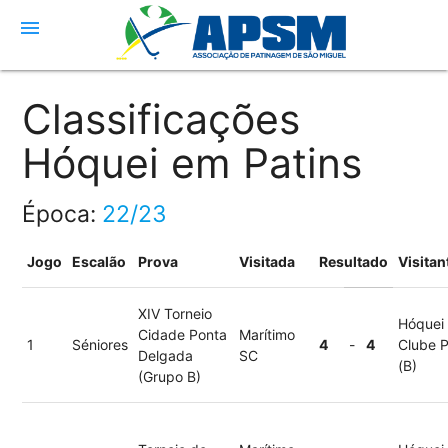
menu
Classificações
Hóquei em Patins
Época:
22/23
Jogo
Escalão
Prova
Visitada
Resultado
Visitan
XIV Torneio
Hóquei
Cidade Ponta
Marítimo
1
Séniores
4
-
4
Clube 
Delgada
SC
(B)
(Grupo B)