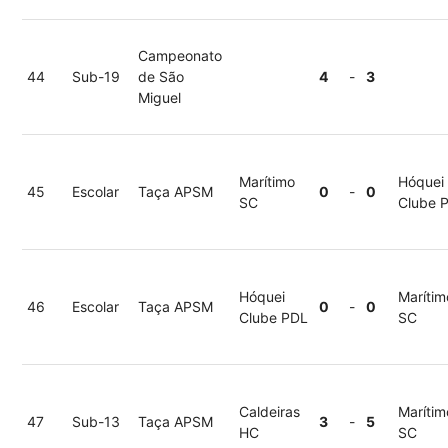
Campeonato
44
Sub-19
de São
4
-
3
Miguel
Marítimo
Hóquei
45
Escolar
Taça APSM
0
-
0
SC
Clube 
Hóquei
Marítim
46
Escolar
Taça APSM
0
-
0
Clube PDL
SC
Caldeiras
Marítim
47
Sub-13
Taça APSM
3
-
5
HC
SC