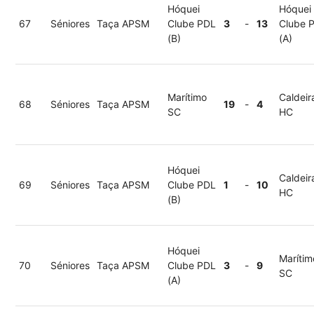
Hóquei
Hóquei
67
Séniores
Taça APSM
Clube PDL
3
-
13
Clube 
(B)
(A)
Marítimo
Caldeir
68
Séniores
Taça APSM
19
-
4
SC
HC
Hóquei
Caldeir
69
Séniores
Taça APSM
Clube PDL
1
-
10
HC
(B)
Hóquei
Marítim
70
Séniores
Taça APSM
Clube PDL
3
-
9
SC
(A)