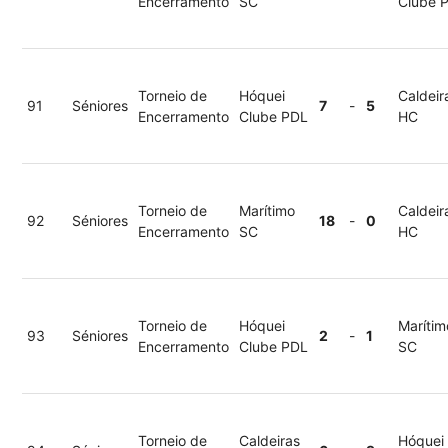
Encerramento
SC
Clube 
Torneio de
Hóquei
Caldeir
91
Séniores
7
-
5
Encerramento
Clube PDL
HC
Torneio de
Marítimo
Caldeir
92
Séniores
18
-
0
Encerramento
SC
HC
Torneio de
Hóquei
Marítim
93
Séniores
2
-
1
Encerramento
Clube PDL
SC
Torneio de
Caldeiras
Hóquei