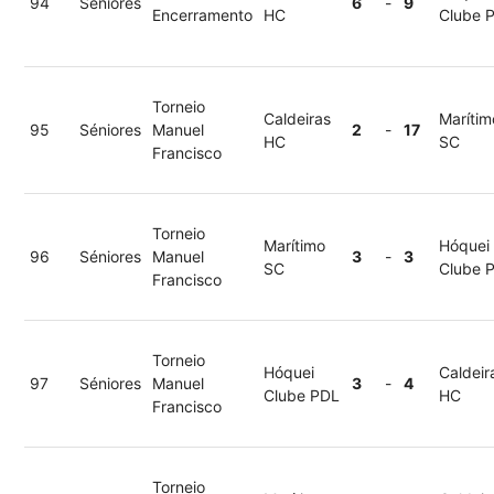
94
Séniores
6
-
9
Encerramento
HC
Clube 
Torneio
Caldeiras
Marítim
95
Séniores
Manuel
2
-
17
HC
SC
Francisco
Torneio
Marítimo
Hóquei
96
Séniores
Manuel
3
-
3
SC
Clube 
Francisco
Torneio
Hóquei
Caldeir
97
Séniores
Manuel
3
-
4
Clube PDL
HC
Francisco
Torneio