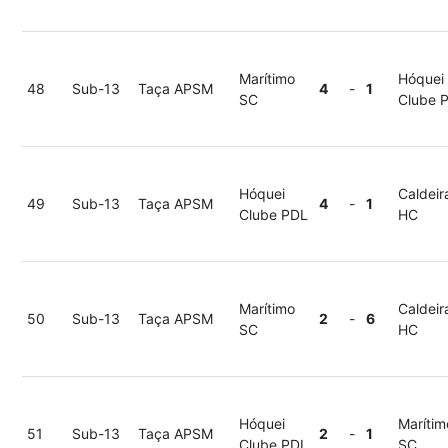
Marítimo
Hóquei
48
Sub-13
Taça APSM
4
-
1
SC
Clube 
Hóquei
Caldeir
49
Sub-13
Taça APSM
4
-
1
Clube PDL
HC
Marítimo
Caldeir
50
Sub-13
Taça APSM
2
-
6
SC
HC
Hóquei
Marítim
51
Sub-13
Taça APSM
2
-
1
Clube PDL
SC