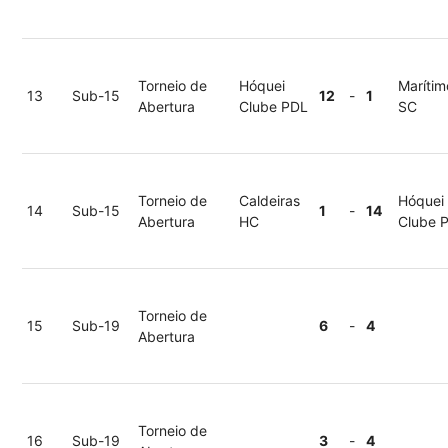
Torneio de
Hóquei
Marítim
13
Sub-15
12
-
1
Abertura
Clube PDL
SC
Torneio de
Caldeiras
Hóquei
14
Sub-15
1
-
14
Abertura
HC
Clube 
Torneio de
15
Sub-19
6
-
4
Abertura
Torneio de
16
Sub-19
3
-
4