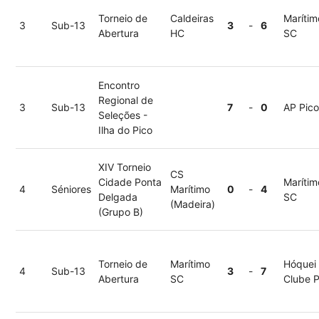
Torneio de
Caldeiras
Marítim
3
Sub-13
3
-
6
Abertura
HC
SC
Encontro
Regional de
3
Sub-13
7
-
0
AP Pic
Seleções -
Ilha do Pico
XIV Torneio
CS
Cidade Ponta
Marítim
4
Séniores
Marítimo
0
-
4
Delgada
SC
(Madeira)
(Grupo B)
Torneio de
Marítimo
Hóquei
4
Sub-13
3
-
7
Abertura
SC
Clube 