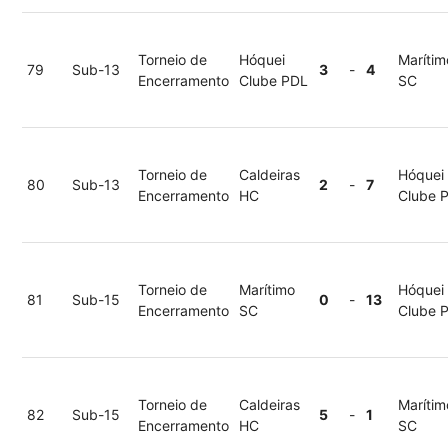
Torneio de
Hóquei
Marítim
79
Sub-13
3
-
4
Encerramento
Clube PDL
SC
Torneio de
Caldeiras
Hóquei
80
Sub-13
2
-
7
Encerramento
HC
Clube 
Torneio de
Marítimo
Hóquei
81
Sub-15
0
-
13
Encerramento
SC
Clube 
Torneio de
Caldeiras
Marítim
82
Sub-15
5
-
1
Encerramento
HC
SC