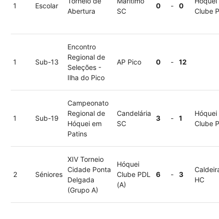
Torneio de
Marítimo
Hóquei
1
Escolar
0
-
0
Abertura
SC
Clube 
Encontro
Regional de
1
Sub-13
AP Pico
0
-
12
Seleções -
Ilha do Pico
Campeonato
Regional de
Candelária
Hóquei
1
Sub-19
3
-
1
Hóquei em
SC
Clube 
Patins
XIV Torneio
Hóquei
Cidade Ponta
Caldeir
2
Séniores
Clube PDL
6
-
3
Delgada
HC
(A)
(Grupo A)