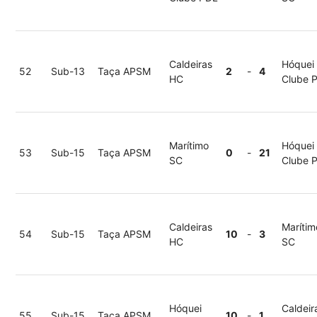
Caldeiras
Hóquei
52
Sub-13
Taça APSM
2
-
4
HC
Clube 
Marítimo
Hóquei
53
Sub-15
Taça APSM
0
-
21
SC
Clube 
Caldeiras
Marítim
54
Sub-15
Taça APSM
10
-
3
HC
SC
Hóquei
Caldeir
55
Sub-15
Taça APSM
10
-
1