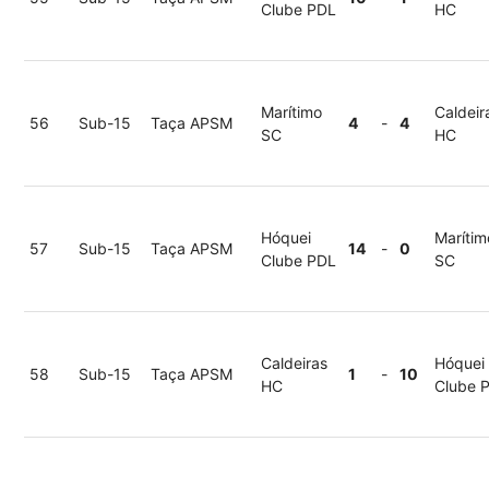
Clube PDL
HC
Marítimo
Caldeir
56
Sub-15
Taça APSM
4
-
4
SC
HC
Hóquei
Marítim
57
Sub-15
Taça APSM
14
-
0
Clube PDL
SC
Caldeiras
Hóquei
58
Sub-15
Taça APSM
1
-
10
HC
Clube 