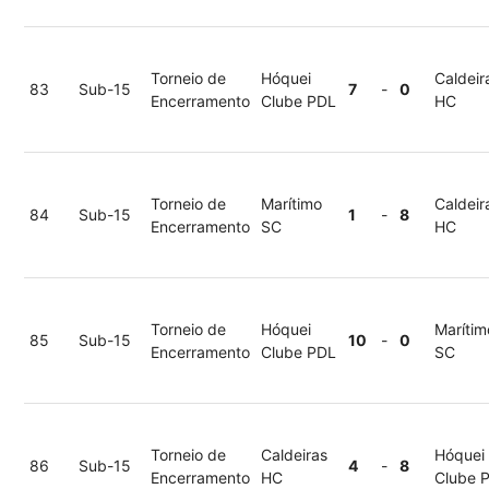
Torneio de
Hóquei
Caldeir
83
Sub-15
7
-
0
Encerramento
Clube PDL
HC
Torneio de
Marítimo
Caldeir
84
Sub-15
1
-
8
Encerramento
SC
HC
Torneio de
Hóquei
Marítim
85
Sub-15
10
-
0
Encerramento
Clube PDL
SC
Torneio de
Caldeiras
Hóquei
86
Sub-15
4
-
8
Encerramento
HC
Clube 