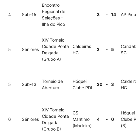
Encontro
Regional de
4
Sub-15
3
-
14
AP Pic
Seleções -
Ilha do Pico
XIV Torneio
Cidade Ponta
Caldeiras
Candelá
5
Séniores
2
-
5
Delgada
HC
SC
(Grupo A)
Torneio de
Hóquei
Caldeir
5
Sub-13
20
-
3
Abertura
Clube PDL
HC
XIV Torneio
CS
Hóquei
Cidade Ponta
6
Séniores
Marítimo
4
-
0
Clube 
Delgada
(Madeira)
(B)
(Grupo B)