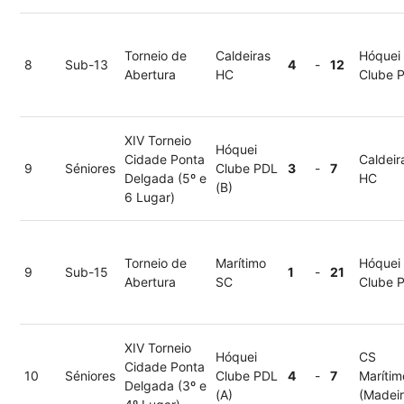
Torneio de
Caldeiras
Hóquei
8
Sub-13
4
-
12
Abertura
HC
Clube 
XIV Torneio
Hóquei
Cidade Ponta
Caldeir
9
Séniores
Clube PDL
3
-
7
Delgada (5º e
HC
(B)
6 Lugar)
Torneio de
Marítimo
Hóquei
9
Sub-15
1
-
21
Abertura
SC
Clube 
XIV Torneio
Hóquei
CS
Cidade Ponta
10
Séniores
Clube PDL
4
-
7
Marítim
Delgada (3º e
(A)
(Madeir