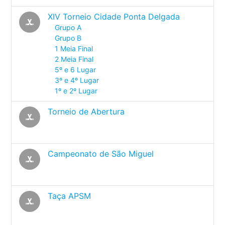
XIV Torneio Cidade Ponta Delgada
sports_hockey
Grupo A
Grupo B
1 Meia Final
2 Meia Final
5º e 6 Lugar
3º e 4º Lugar
1º e 2º Lugar
Torneio de Abertura
sports_hockey
Campeonato de São Miguel
sports_hockey
Taça APSM
sports_hockey