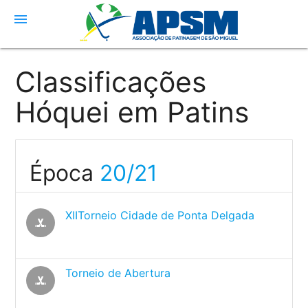
menu
Classificações
Hóquei em Patins
Época
20/21
XIITorneio Cidade de Ponta Delgada
sports_hockey
Torneio de Abertura
sports_hockey