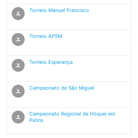
Torneio Manuel Francisco
sports_hockey
Torneio APSM
sports_hockey
Torneio Esperança
sports_hockey
Campeonato de São Miguel
sports_hockey
Campeonato Regional de Hóquei em
sports_hockey
Patins