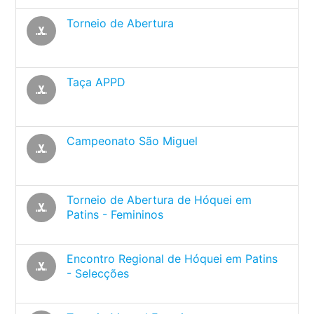
Torneio de Abertura
sports_hockey
Taça APPD
sports_hockey
Campeonato São Miguel
sports_hockey
Torneio de Abertura de Hóquei em
sports_hockey
Patins - Femininos
Encontro Regional de Hóquei em Patins
sports_hockey
- Selecções