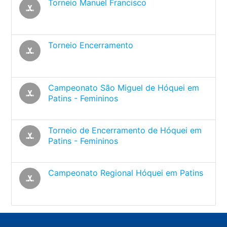
Torneio Manuel Francisco
sports_hockey
Torneio Encerramento
sports_hockey
Campeonato São Miguel de Hóquei em
sports_hockey
Patins - Femininos
Torneio de Encerramento de Hóquei em
sports_hockey
Patins - Femininos
Campeonato Regional Hóquei em Patins
sports_hockey