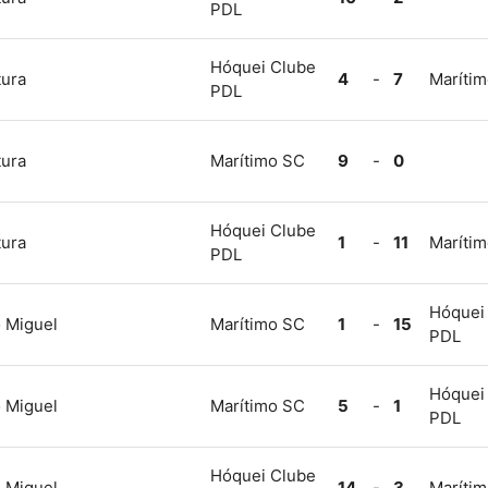
PDL
Hóquei Clube
tura
4
-
7
Maríti
PDL
tura
Marítimo SC
9
-
0
Hóquei Clube
tura
1
-
11
Maríti
PDL
Hóquei
 Miguel
Marítimo SC
1
-
15
PDL
Hóquei
 Miguel
Marítimo SC
5
-
1
PDL
Hóquei Clube
 Miguel
14
-
3
Maríti