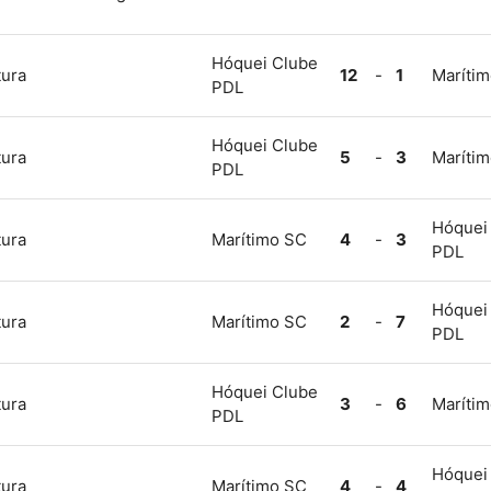
Hóquei Clube
tura
12
-
1
Maríti
PDL
Hóquei Clube
tura
5
-
3
Maríti
PDL
Hóquei
tura
Marítimo SC
4
-
3
PDL
Hóquei
tura
Marítimo SC
2
-
7
PDL
Hóquei Clube
tura
3
-
6
Maríti
PDL
Hóquei
tura
Marítimo SC
4
-
4