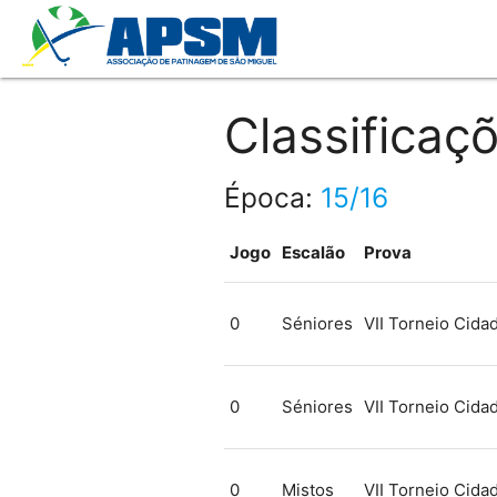
Classificaç
Época:
15/16
Jogo
Escalão
Prova
0
Séniores
VII Torneio Cida
0
Séniores
VII Torneio Cida
0
Mistos
VII Torneio Cida