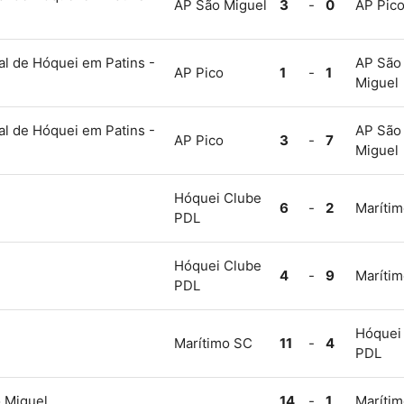
AP São Miguel
3
-
0
AP Pic
l de Hóquei em Patins -
AP São
AP Pico
1
-
1
Miguel
l de Hóquei em Patins -
AP São
AP Pico
3
-
7
Miguel
Hóquei Clube
6
-
2
Maríti
PDL
Hóquei Clube
4
-
9
Maríti
PDL
Hóquei
Marítimo SC
11
-
4
PDL
 Miguel
14
-
1
Maríti