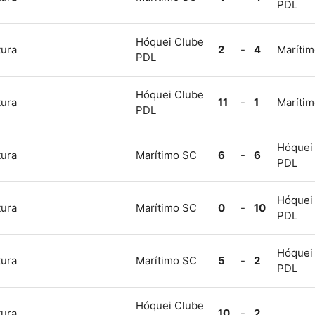
PDL
Hóquei Clube
tura
2
-
4
Maríti
PDL
Hóquei Clube
tura
11
-
1
Maríti
PDL
Hóquei
tura
Marítimo SC
6
-
6
PDL
Hóquei
tura
Marítimo SC
0
-
10
PDL
Hóquei
tura
Marítimo SC
5
-
2
PDL
Hóquei Clube
tura
10
-
2