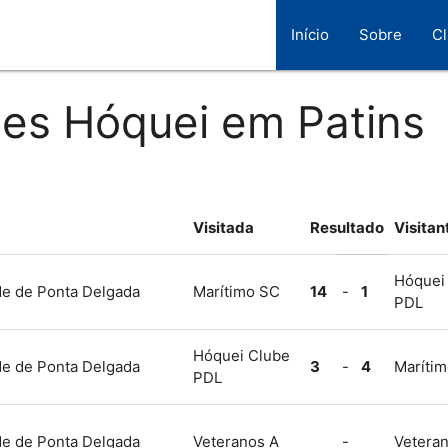
Início
Sobre
C
ões Hóquei em Patins
Visitada
Resultado
Visitan
Hóquei
de de Ponta Delgada
Marítimo SC
14
-
1
PDL
Hóquei Clube
de de Ponta Delgada
3
-
4
Maríti
PDL
de de Ponta Delgada
Veteranos A
-
Vetera