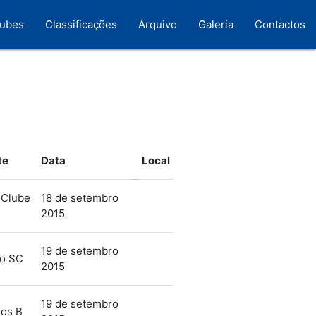
lubes
Classificações
Arquivo
Galeria
Contactos
te
Data
Local
 Clube
18 de setembro
2015
19 de setembro
mo SC
2015
19 de setembro
nos B