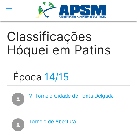
menu
Classificações
Hóquei em Patins
Época
14/15
VI Torneio Cidade de Ponta Delgada
sports_hockey
Torneio de Abertura
sports_hockey