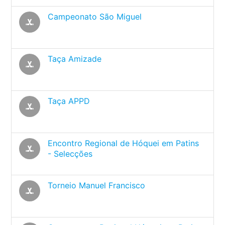
Campeonato São Miguel
sports_hockey
Taça Amizade
sports_hockey
Taça APPD
sports_hockey
Encontro Regional de Hóquei em Patins
sports_hockey
- Selecções
Torneio Manuel Francisco
sports_hockey