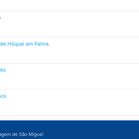
D
de Hóquei em Patins
nto
sco
agem de São Miguel