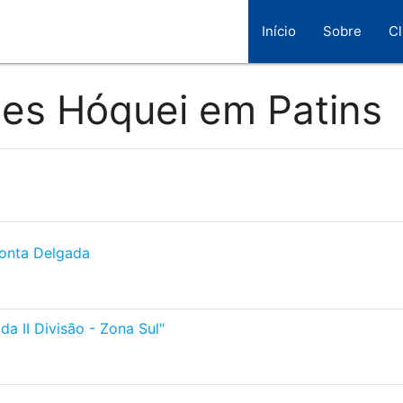
Início
Sobre
C
ões Hóquei em Patins
Ponta Delgada
a II Divisão - Zona Sul"