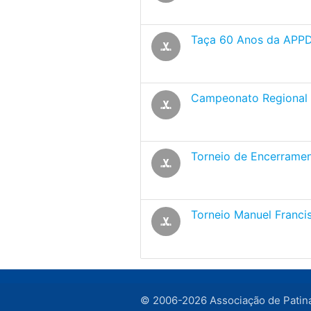
Taça 60 Anos da APP
sports_hockey
Campeonato Regional 
sports_hockey
Torneio de Encerrame
sports_hockey
Torneio Manuel Franci
sports_hockey
© 2006-2026 Associação de Patin