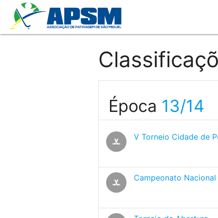
Classificaç
Época
13/14
V Torneio Cidade de 
sports_hockey
Campeonato Nacional d
sports_hockey