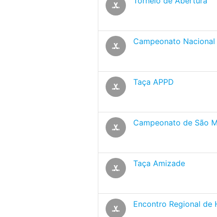
Torneio de Abertura
sports_hockey
Campeonato Nacional d
sports_hockey
Taça APPD
sports_hockey
Campeonato de São M
sports_hockey
Taça Amizade
sports_hockey
Encontro Regional de 
sports_hockey