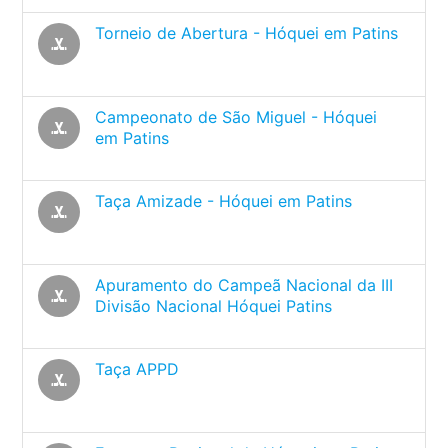
Torneio de Abertura - Hóquei em Patins
sports_hockey
Campeonato de São Miguel - Hóquei
sports_hockey
em Patins
Taça Amizade - Hóquei em Patins
sports_hockey
Apuramento do Campeã Nacional da III
sports_hockey
Divisão Nacional Hóquei Patins
Taça APPD
sports_hockey