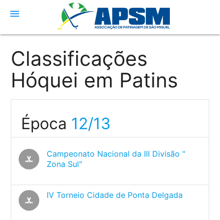
menu
Classificações
Hóquei em Patins
Época
12/13
Campeonato Nacional da III Divisão "
sports_hockey
Zona Sul"
IV Torneio Cidade de Ponta Delgada
sports_hockey