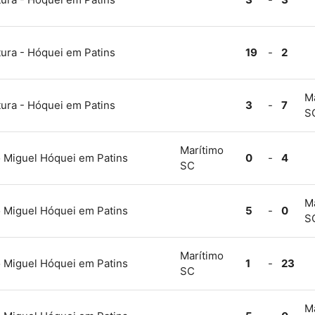
ura - Hóquei em Patins
19
-
2
M
ura - Hóquei em Patins
3
-
7
S
Marítimo
Miguel Hóquei em Patins
0
-
4
SC
M
Miguel Hóquei em Patins
5
-
0
S
Marítimo
Miguel Hóquei em Patins
1
-
23
SC
M