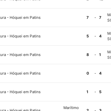
M
ura - Hóquei em Patins
7
-
7
S
M
ura - Hóquei em Patins
5
-
4
S
M
ura - Hóquei em Patins
8
-
1
S
ura - Hóquei em Patins
0
-
4
ura - Hóquei em Patins
1
-
5
Marítimo
ura - Hóquei em Patins
2
-
3