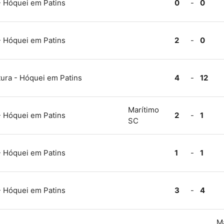
- Hóquei em Patins
0
-
0
- Hóquei em Patins
2
-
0
ura - Hóquei em Patins
4
-
12
Marítimo
- Hóquei em Patins
2
-
1
SC
- Hóquei em Patins
1
-
1
- Hóquei em Patins
3
-
4
M