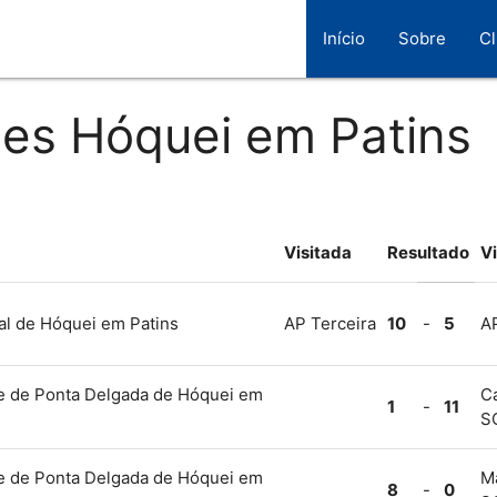
Início
Sobre
C
ões Hóquei em Patins
Visitada
Resultado
Vi
al de Hóquei em Patins
AP Terceira
10
-
5
A
de de Ponta Delgada de Hóquei em
Ca
1
-
11
S
de de Ponta Delgada de Hóquei em
M
8
-
0