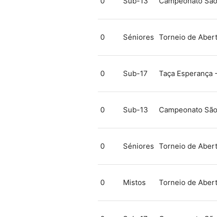
0
Sub-13
Campeonato São 
0
Séniores
Torneio de Abert
0
Sub-17
Taça Esperança 
0
Sub-13
Campeonato São 
0
Séniores
Torneio de Abert
0
Mistos
Torneio de Abert