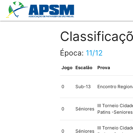
Classificaç
Época:
11/12
Jogo
Escalão
Prova
0
Sub-13
Encontro Region
III Torneio Cida
0
Séniores
Patins -Seniores
III Torneio Cida
0
Séniores