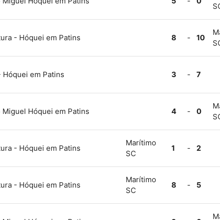
Miguel Hóquei em Patins
5
-
0
S
M
ura - Hóquei em Patins
8
-
10
S
- Hóquei em Patins
3
-
7
M
Miguel Hóquei em Patins
4
-
0
S
Marítimo
ura - Hóquei em Patins
1
-
2
SC
Marítimo
ura - Hóquei em Patins
8
-
5
SC
M