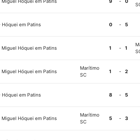
Miguel Hóquei em Patins
9
-
0
S
- Hóquei em Patins
0
-
5
M
Miguel Hóquei em Patins
1
-
1
S
Marítimo
Miguel Hóquei em Patins
1
-
2
SC
- Hóquei em Patins
8
-
5
Marítimo
Miguel Hóquei em Patins
5
-
3
SC