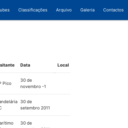
lubes
Classificações
Arquivo
Galeria
Contactos
sitante
Data
Local
30 de
P Pico
novembro -1
ndelária
30 de
C
setembro 2011
arítimo
30 de