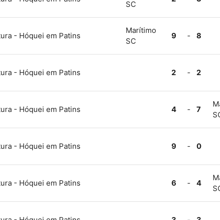
SC
Marítimo
ura - Hóquei em Patins
9
-
8
SC
ura - Hóquei em Patins
2
-
2
M
ura - Hóquei em Patins
4
-
7
S
ura - Hóquei em Patins
9
-
0
M
ura - Hóquei em Patins
6
-
4
S
ura - Hóquei em Patins
3
-
3