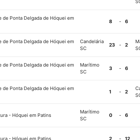
S
de de Ponta Delgada de Hóquei em
8
-
6
de de Ponta Delgada de Hóquei em
Candelária
M
23
-
2
SC
S
de de Ponta Delgada de Hóquei em
Marítimo
3
-
6
SC
de de Ponta Delgada de Hóquei em
Ca
1
-
2
S
Marítimo
ura - Hóquei em Patins
0
-
6
SC
ura - Hóquei em Patins
2
-
12