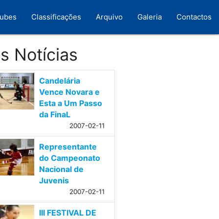
lubes
Classificações
Arquivo
Galeria
Contactos
s Notícias
Candelária
Vence Novara e
Esta a Um Passo
da FinaL
2007-02-11
Representante
do Campeonato
Nacional de
Juvenis
2007-02-11
III FESTIVAL DE