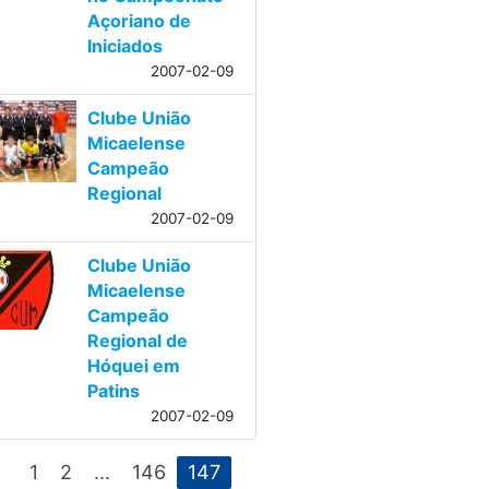
Açoriano de
Iniciados
2007-02-09
Clube União
Micaelense
Campeão
Regional
2007-02-09
Clube União
Micaelense
Campeão
Regional de
Hóquei em
Patins
2007-02-09
eft
1
2
...
146
147