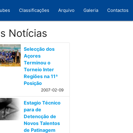
lubes
Classificações
Arquivo
Galeria
Contactos
s Notícias
Selecção dos
Açores
Terminou o
Torneio Inter
Regiões na 11ª
Posição
2007-02-09
Estagio Técnico
para de
Detencção de
Novos Talentos
de Patinagem