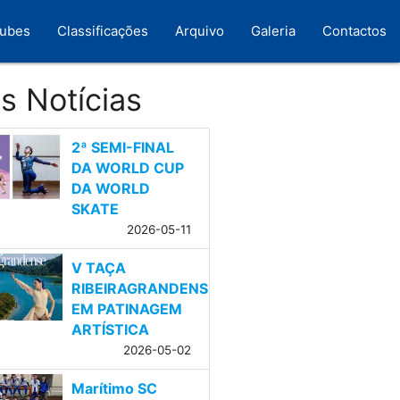
lubes
Classificações
Arquivo
Galeria
Contactos
s Notícias
2ª SEMI-FINAL
DA WORLD CUP
DA WORLD
SKATE
2026-05-11
V TAÇA
RIBEIRAGRANDENSE
EM PATINAGEM
ARTÍSTICA
2026-05-02
Marítimo SC