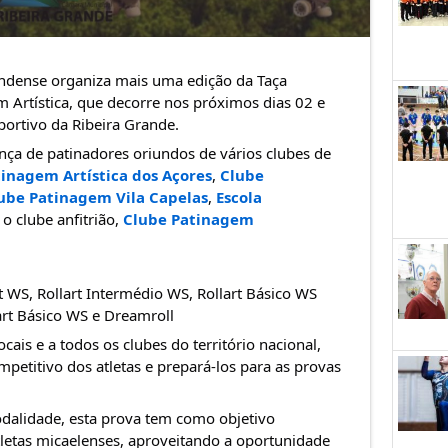
ndense organiza mais uma edição da Taça 
 Artística, que decorre nos próximos dias 02 e 
ortivo da Ribeira Grande.
nça de patinadores oriundos de vários clubes de 
inagem Artística dos Açores
, 
Clube 
ube Patinagem Vila Capelas
, 
Escola 
 o clube anfitrião, 
Clube Patinagem 
t WS, Rollart Intermédio WS, Rollart Básico WS
art Básico WS e Dreamroll
cais e a todos os clubes do território nacional, 
etitivo dos atletas e prepará-los para as provas 
alidade, esta prova tem como objetivo 
etas micaelenses, aproveitando a oportunidade 