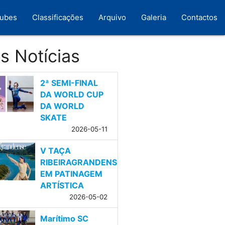
lubes
Classificações
Arquivo
Galeria
Contactos
s Notícias
2ª SEMI-FINAL
DA WORLD CUP
DA WORLD
SKATE
2026-05-11
V TAÇA
RIBEIRAGRANDENSE
EM PATINAGEM
ARTÍSTICA
2026-05-02
Marítimo SC