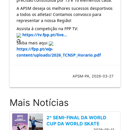
precisão constituída por 13 e 16 elementos cada.
A APSM deseja os melhores sucessos desportivos
a todos os atletas! Contamos convosco para
representar a nossa Região!
Assista à competição na FPP TV:
https://tv.fpp.pt/live...
Saiba mais aqui
https://fpp.pt/wp-
content/uploads/2026_TCNSP_Horario.pdf
APSM-PA, 2026-03-27
Mais Notícias
2ª SEMI-FINAL DA WORLD
CUP DA WORLD SKATE
2026-05-11