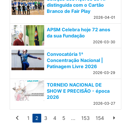
distinguida com o Cartão
Branco de Fair Play
2026-04-01
APSM Celebra hoje 72 anos
da sua Fundação
2026-03-30
Convocatória 1ª
Concentração Nacional |
Patinagem Livre 2026
2026-03-29
TORNEIO NACIONAL DE
SHOW E PRECISÃO - época
2026
2026-03-27
chevron_left
arrow_right
1
2
3
4
5
...
153
154