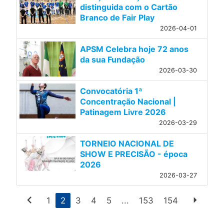
distinguida com o Cartão
Branco de Fair Play
2026-04-01
APSM Celebra hoje 72 anos
da sua Fundação
2026-03-30
Convocatória 1ª
Concentração Nacional |
Patinagem Livre 2026
2026-03-29
TORNEIO NACIONAL DE
SHOW E PRECISÃO - época
2026
2026-03-27
chevron_left
arrow_right
1
2
3
4
5
...
153
154