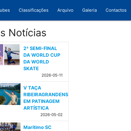
lubes
Classificações
Arquivo
Galeria
Contactos
s Notícias
2ª SEMI-FINAL
DA WORLD CUP
DA WORLD
SKATE
2026-05-11
V TAÇA
RIBEIRAGRANDENSE
EM PATINAGEM
ARTÍSTICA
2026-05-02
Marítimo SC