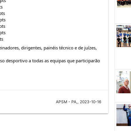
pts
ts
pts
pts
pts
pts
ts
einadores, dirigentes, painéis técnico e de juízes,
o desportivo a todas as equipas que participarão
APSM - PA,, 2023-10-16