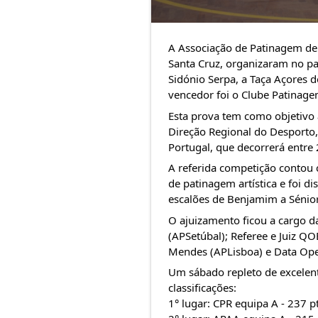
A
Associação de Patinagem de
Santa Cruz
, organizaram no pa
Sidónio Serpa, a Taça Açores d
vencedor foi o
Clube Patinage
Esta prova tem como objetivo 
Direção Regional do Desporto,
Portugal, que decorrerá entr
A referida competição contou 
de patinagem artística e foi d
escalões de Benjamim a Sénior
O ajuizamento ficou a cargo da
(APSetúbal); Referee e Juiz QO
Mendes (APLisboa) e Data Ope
Um sábado repleto de excelent
classificações:
1° lugar: CPR equipa A - 237 p