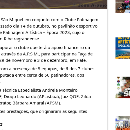
 São Miguel
em conjunto com o
Clube Patinagem
ssado dia 14 de outubro, no pavilhão desportivo
e Patinagem Artística – Época 2023, cujo o
m Ribeiragrandense
.
apurar o clube que terá o apoio financeiro da
 através da
A.P.S.M., para participar na Taça de
e 29 de novembro e 3 de dezembro, em Fafe.
com a presença de 8 equipas, de 6 dos 7 clubes
isputada entre cerca de 50 patinadores, dos
.
 Técnica Especialista Andreia Monteiro
E, Diogo Leonardo (APLisboa); Juiz QOE, Zilda
rator, Bárbara Amaral (APSM).
es prestações, que originaram as seguintes
ts