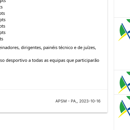
pts
ts
pts
pts
pts
pts
ts
einadores, dirigentes, painéis técnico e de juízes,
o desportivo a todas as equipas que participarão
APSM - PA,, 2023-10-16