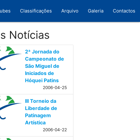
lubes
Classificações
Arquivo
Galeria
Contactos
s Notícias
2ª Jornada do
Campeonato de
São Miguel de
Iniciados de
Hóquei Patins
2006-04-25
III Torneio da
Liberdade de
Patinagem
Artística
2006-04-22