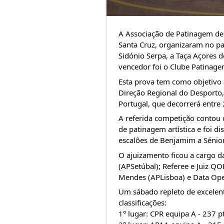
A
Associação de Patinagem de
Santa Cruz
, organizaram no pa
Sidónio Serpa, a Taça Açores d
vencedor foi o
Clube Patinage
Esta prova tem como objetivo 
Direção Regional do Desporto,
Portugal, que decorrerá entr
A referida competição contou 
de patinagem artística e foi d
escalões de Benjamim a Sénior
O ajuizamento ficou a cargo da
(APSetúbal); Referee e Juiz QO
Mendes (APLisboa) e Data Ope
Um sábado repleto de excelent
classificações:
1° lugar: CPR equipa A - 237 p