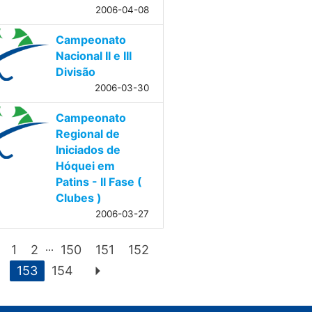
2006-04-08
Campeonato
Nacional II e III
Divisão
2006-03-30
Campeonato
Regional de
Iniciados de
Hóquei em
Patins - II Fase (
Clubes )
2006-03-27
...
1
2
150
151
152
arrow_right
153
154