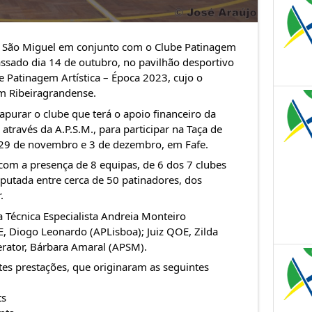
 São Miguel
em conjunto com o
Clube Patinagem
ssado dia 14 de outubro, no pavilhão desportivo
e Patinagem Artística – Época 2023, cujo o
m Ribeiragrandense
.
apurar o clube que terá o apoio financeiro da
 através da
A.P.S.M., para participar na Taça de
e 29 de novembro e 3 de dezembro, em Fafe.
com a presença de 8 equipas, de 6 dos 7 clubes
isputada entre cerca de 50 patinadores, dos
.
 Técnica Especialista Andreia Monteiro
E, Diogo Leonardo (APLisboa); Juiz QOE, Zilda
rator, Bárbara Amaral (APSM).
es prestações, que originaram as seguintes
ts