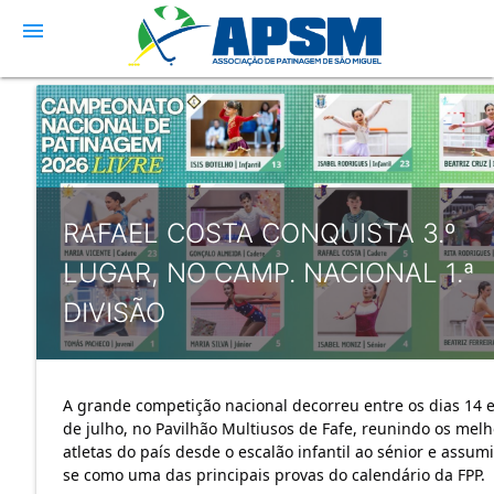
menu
RAFAEL COSTA CONQUISTA 3.º
LUGAR, NO CAMP. NACIONAL 1.ª
DIVISÃO
A grande competição nacional decorreu entre os dias 14 e
de julho, no Pavilhão Multiusos de Fafe, reunindo os melh
atletas do país desde o escalão infantil ao sénior e assum
se como uma das principais provas do calendário da FPP.