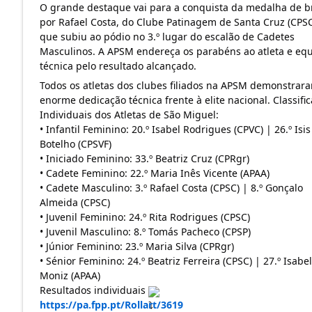
O grande destaque vai para a conquista da medalha de b
por Rafael Costa, do Clube Patinagem de Santa Cruz (CPSC)
que subiu ao pódio no 3.º lugar do escalão de Cadetes 
Masculinos. A APSM endereça os parabéns ao atleta e equ
técnica pelo resultado alcançado.
Todos os atletas dos clubes filiados na APSM demonstrara
enorme dedicação técnica frente à elite nacional. Classific
Individuais dos Atletas de São Miguel:
• Infantil Feminino: 20.º Isabel Rodrigues (CPVC) | 26.º Isis 
Botelho (CPSVF)
• Iniciado Feminino: 33.º Beatriz Cruz (CPRgr)
• Cadete Feminino: 22.º Maria Inês Vicente (APAA)
• Cadete Masculino: 3.º Rafael Costa (CPSC) | 8.º Gonçalo 
Almeida (CPSC)
• Juvenil Feminino: 24.º Rita Rodrigues (CPSC)
• Juvenil Masculino: 8.º Tomás Pacheco (CPSP)
• Júnior Feminino: 23.º Maria Silva (CPRgr)
• Sénior Feminino: 24.º Beatriz Ferreira (CPSC) | 27.º Isabel 
Moniz (APAA)
Resultados individuais 
https://pa.fpp.pt/Rollart/3619